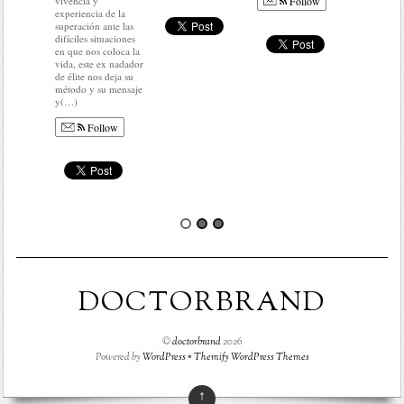
Follow
vivencia y
experiencia de la
superación ante las
difíciles situaciones
en que nos coloca la
vida, este ex nadador
de élite nos deja su
método y su mensaje
y(…)
Follow
DOCTORBRAND
©
doctorbrand
2026
Powered by
WordPress
•
Themify WordPress Themes
↑