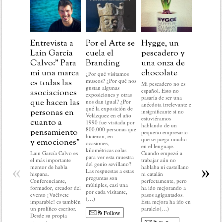
Entrevista a
Por el Arte se
Hygge, un
Post
Lain García
cuela el
pescadero y
Navida
Calvo:” Para
Branding
una onza de
aprend
mí una marca
chocolate
para la
¿Por qué visitamos
museos? ¿Por qué nos
es todas las
marcas
Mi pescadero no es
gustan algunas
español. Esto no
asociaciones
En este pr
exposiciones y otras
pasaría de ser una
del año no
que hacen las
nos dan igual? ¿Por
anécdota irrelevante e
hacer nada 
qué la exposición de
personas en
insignificante si no
lo que me 
Velázquez en el año
estuviéramos
cuanto a
hacer: rela
1990 fue visitada por
hablando de un
historias c
800.000 personas que
pensamiento
pequeño empresario
mundo del
hicieron, en
que se juega mucho
y emociones”
No voy a r
ocasiones,
en el lenguaje.
nada del a
kilométricas colas
Lain García Calvo es
Cuando empezó a
ni a predec
para ver esta muestra
el más importante
trabajar aún no
sobre el q
del genio sevillano?
«
»
mentor de habla
hablaba ni castellano
llegar. En d
Las respuestas a estas
hispana.
ni catalán
no voy a c
preguntas son
Conferenciante,
perfectamente, pero
ni condici
múltiples, casi una
formador, creador del
ha ido mejorando a
colocar(…
por cada visitante,
evento ¡Vuélvete
pasos agigantados.
(…)
imparable! es también
Esta mejora ha ido en
Fo
un prolífico escritor.
paralelo(…)
Follow
Desde su propia