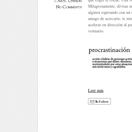
Arte
,
Opinión
in
Milagrosamente, divisas un
No Comments
alguien esperando con un
amago de acercarte, te mi
aceleras en dirección al p
vestuario.
Leer más
Follow