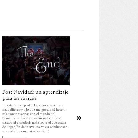
Post Navidad: un aprendizaje
Una marca no es siempre su
para las marcas
propio retrato
En este primer post del año no voy a hacer
El retrato es un género artístico caracterizado
nada diferente a lo que me gusta y sé hacer:
por la representación, generalmente, de una
»
relacionar historias con el mundo del
persona. Esta representación no tiene por qué
branding. No voy a resumir nada del año
ser figurativa o realista. Si nos atenemos a las
pasado ni a predecir nada sobre el que acaba
definiciones del Diccionario de la RAE, nos
de llegar. En definitiva, no voy a condicionar
encontramos con que el retrato es «la
ni condicionarme, ni colocar(…)
descripción de la figura o carácter, o sea, de l
cualidades físicas(…)