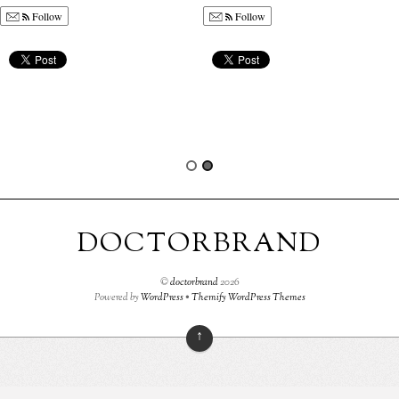
Follow
Follow
DOCTORBRAND
©
doctorbrand
2026
Powered by
WordPress
•
Themify WordPress Themes
↑