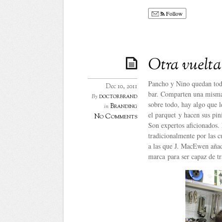
Follow
Otra vuelta
Pancho y Nino quedan todo
Dec 10, 2011
bar. Comparten una misma t
doctorbrand
By
sobre todo, hay algo que l
Branding
in
el parquet y hacen sus pi
No Comments
Son expertos aficionados.
tradicionalmente por las c
a las que J. MacEwen añad
marca para ser capaz de t