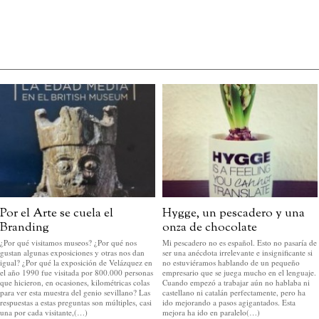
Por el Arte se cuela el
Hygge, un pescadero y una
Branding
onza de chocolate
¿Por qué visitamos museos? ¿Por qué nos
Mi pescadero no es español. Esto no pasaría de
gustan algunas exposiciones y otras nos dan
ser una anécdota irrelevante e insignificante si
igual? ¿Por qué la exposición de Velázquez en
no estuviéramos hablando de un pequeño
el año 1990 fue visitada por 800.000 personas
empresario que se juega mucho en el lenguaje.
que hicieron, en ocasiones, kilométricas colas
Cuando empezó a trabajar aún no hablaba ni
para ver esta muestra del genio sevillano? Las
castellano ni catalán perfectamente, pero ha
respuestas a estas preguntas son múltiples, casi
ido mejorando a pasos agigantados. Esta
una por cada visitante,(…)
mejora ha ido en paralelo(…)