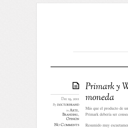
Primark y W
moneda
Dec 19, 2011
doctorbrand
By
Más que el producto de un 
Arte
,
in
Primark debería ser consec
Branding
,
Opinión
Resumido muy escuetamente
No Comments