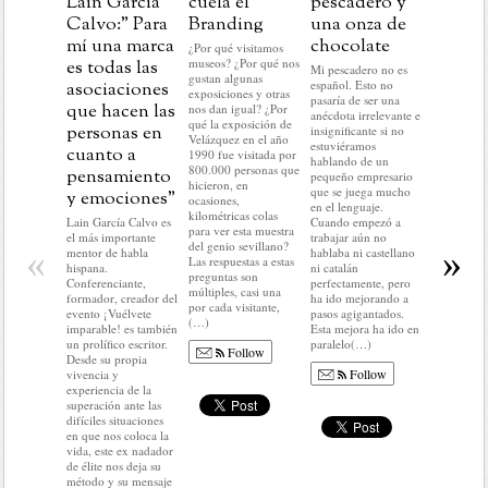
Lain García
cuela el
pescadero y
Navida
Calvo:” Para
Branding
una onza de
aprend
mí una marca
chocolate
para la
¿Por qué visitamos
museos? ¿Por qué nos
es todas las
marcas
Mi pescadero no es
gustan algunas
español. Esto no
asociaciones
En este pr
exposiciones y otras
pasaría de ser una
del año no
que hacen las
nos dan igual? ¿Por
anécdota irrelevante e
hacer nada 
qué la exposición de
personas en
insignificante si no
lo que me 
Velázquez en el año
estuviéramos
cuanto a
hacer: rela
1990 fue visitada por
hablando de un
historias c
800.000 personas que
pensamiento
pequeño empresario
mundo del
hicieron, en
que se juega mucho
y emociones”
No voy a r
ocasiones,
en el lenguaje.
nada del a
kilométricas colas
Lain García Calvo es
Cuando empezó a
ni a predec
para ver esta muestra
el más importante
trabajar aún no
sobre el q
del genio sevillano?
«
»
mentor de habla
hablaba ni castellano
llegar. En d
Las respuestas a estas
hispana.
ni catalán
no voy a c
preguntas son
Conferenciante,
perfectamente, pero
ni condici
múltiples, casi una
formador, creador del
ha ido mejorando a
colocar(…
por cada visitante,
evento ¡Vuélvete
pasos agigantados.
(…)
imparable! es también
Esta mejora ha ido en
Fo
un prolífico escritor.
paralelo(…)
Follow
Desde su propia
Follow
vivencia y
experiencia de la
superación ante las
difíciles situaciones
en que nos coloca la
vida, este ex nadador
de élite nos deja su
método y su mensaje