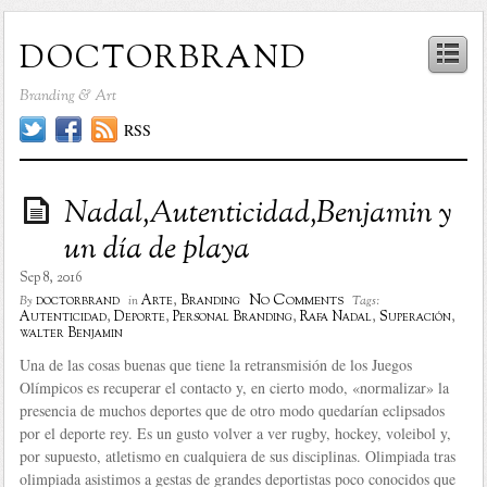
doctorbrand
Branding & Art
RSS
Nadal,Autenticidad,Benjamin y
un día de playa
Sep 8, 2016
No Comments
doctorbrand
Arte
,
Branding
By
in
Tags:
Autenticidad
,
Deporte
,
Personal Branding
,
Rafa Nadal
,
Superación
,
walter Benjamin
Una de las cosas buenas que tiene la retransmisión de los Juegos
Olímpicos es recuperar el contacto y, en cierto modo, «normalizar» la
presencia de muchos deportes que de otro modo quedarían eclipsados
por el deporte rey. Es un gusto volver a ver rugby, hockey, voleibol y,
por supuesto, atletismo en cualquiera de sus disciplinas. Olimpiada tras
olimpiada asistimos a gestas de grandes deportistas poco conocidos que