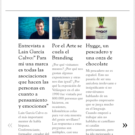
Entrevista a
Por el Arte se
Hygge, un
Post
Lain García
cuela el
pescadero y
Navida
Calvo:” Para
Branding
una onza de
aprend
mí una marca
chocolate
para la
¿Por qué visitamos
museos? ¿Por qué nos
es todas las
marcas
Mi pescadero no es
gustan algunas
español. Esto no
asociaciones
En este pr
exposiciones y otras
pasaría de ser una
del año no
que hacen las
nos dan igual? ¿Por
anécdota irrelevante e
hacer nada 
qué la exposición de
personas en
insignificante si no
lo que me 
Velázquez en el año
estuviéramos
cuanto a
hacer: rela
1990 fue visitada por
hablando de un
historias c
800.000 personas que
pensamiento
pequeño empresario
mundo del
hicieron, en
que se juega mucho
y emociones”
No voy a r
ocasiones,
en el lenguaje.
nada del a
kilométricas colas
Lain García Calvo es
Cuando empezó a
ni a predec
para ver esta muestra
el más importante
trabajar aún no
sobre el q
del genio sevillano?
«
»
mentor de habla
hablaba ni castellano
llegar. En d
Las respuestas a estas
hispana.
ni catalán
no voy a c
preguntas son
Conferenciante,
perfectamente, pero
ni condici
múltiples, casi una
formador, creador del
ha ido mejorando a