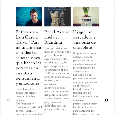
Entrevista a
Por el Arte se
Hygge, un
Post
Lain García
cuela el
pescadero y
Navida
Calvo:” Para
Branding
una onza de
aprend
mí una marca
chocolate
para la
¿Por qué visitamos
museos? ¿Por qué nos
es todas las
marcas
Mi pescadero no es
gustan algunas
español. Esto no
asociaciones
En este pr
exposiciones y otras
pasaría de ser una
del año no
que hacen las
nos dan igual? ¿Por
anécdota irrelevante e
hacer nada 
qué la exposición de
personas en
insignificante si no
lo que me 
Velázquez en el año
estuviéramos
cuanto a
hacer: rela
1990 fue visitada por
hablando de un
historias c
800.000 personas que
pensamiento
pequeño empresario
mundo del
hicieron, en
que se juega mucho
y emociones”
No voy a r
ocasiones,
en el lenguaje.
nada del a
kilométricas colas
Lain García Calvo es
Cuando empezó a
ni a predec
para ver esta muestra
el más importante
trabajar aún no
sobre el q
del genio sevillano?
«
»
mentor de habla
hablaba ni castellano
llegar. En d
Las respuestas a estas
hispana.
ni catalán
no voy a c
preguntas son
Conferenciante,
perfectamente, pero
ni condici
múltiples, casi una
formador, creador del
ha ido mejorando a
colocar(…
por cada visitante,
evento ¡Vuélvete
pasos agigantados.
(…)
imparable! es también
Esta mejora ha ido en