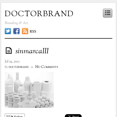
doctorbrand
Branding & Art
RSS
sinmarcaIII
Jul 19, 2012
No Comments
doctorbrand
By
in
Follow