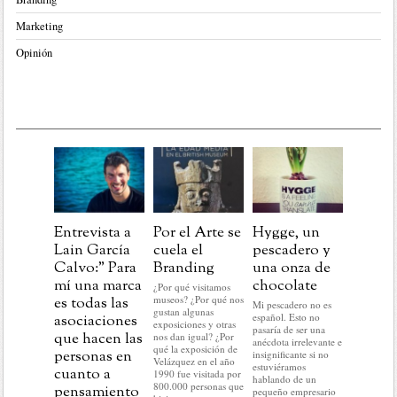
Marketing
Opinión
Post
Navida
aprend
para la
Entrevista a
Por el Arte se
Hygge, un
marcas
Lain García
cuela el
pescadero y
Calvo:” Para
Branding
una onza de
En este pr
del año no
mí una marca
chocolate
¿Por qué visitamos
hacer nada 
museos? ¿Por qué nos
es todas las
Mi pescadero no es
lo que me 
gustan algunas
español. Esto no
hacer: rela
asociaciones
exposiciones y otras
pasaría de ser una
historias c
que hacen las
nos dan igual? ¿Por
anécdota irrelevante e
mundo del
qué la exposición de
personas en
insignificante si no
No voy a r
Velázquez en el año
estuviéramos
nada del a
cuanto a
1990 fue visitada por
hablando de un
ni a predec
800.000 personas que
pensamiento
pequeño empresario
sobre el q