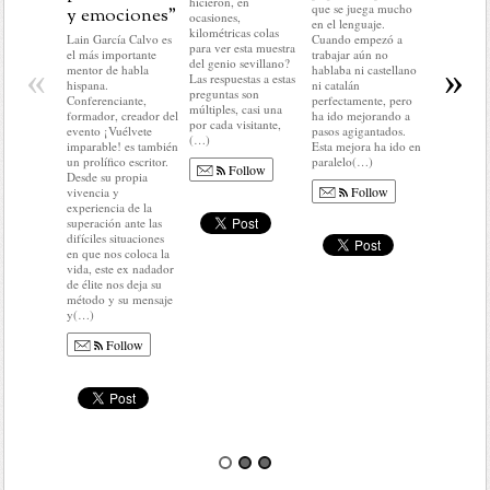
hicieron, en
que se juega mucho
llegar. En d
y emociones”
ocasiones,
en el lenguaje.
no voy a c
kilométricas colas
Lain García Calvo es
Cuando empezó a
ni condici
para ver esta muestra
el más importante
trabajar aún no
colocar(…
del genio sevillano?
«
»
mentor de habla
hablaba ni castellano
Las respuestas a estas
hispana.
ni catalán
Fo
preguntas son
Conferenciante,
perfectamente, pero
múltiples, casi una
formador, creador del
ha ido mejorando a
por cada visitante,
evento ¡Vuélvete
pasos agigantados.
(…)
imparable! es también
Esta mejora ha ido en
un prolífico escritor.
paralelo(…)
Follow
Desde su propia
Follow
vivencia y
experiencia de la
superación ante las
difíciles situaciones
en que nos coloca la
vida, este ex nadador
de élite nos deja su
método y su mensaje
y(…)
Follow