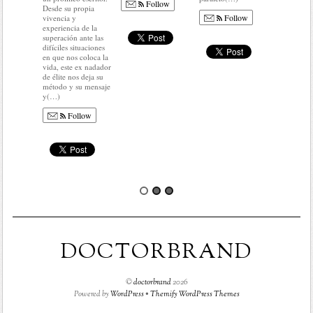
Follow
Desde su propia
Follow
vivencia y
experiencia de la
superación ante las
difíciles situaciones
en que nos coloca la
vida, este ex nadador
de élite nos deja su
método y su mensaje
y(…)
Follow
DOCTORBRAND
©
doctorbrand
2026
Powered by
WordPress
•
Themify WordPress Themes