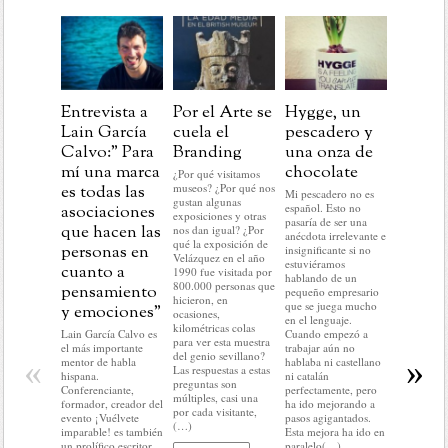
Entrevista a
Por el Arte se
Hygge, un
Post
Lain García
cuela el
pescadero y
Navida
Calvo:” Para
Branding
una onza de
aprend
mí una marca
chocolate
para la
¿Por qué visitamos
museos? ¿Por qué nos
es todas las
marcas
Mi pescadero no es
gustan algunas
español. Esto no
asociaciones
En este pr
exposiciones y otras
pasaría de ser una
del año no
que hacen las
nos dan igual? ¿Por
anécdota irrelevante e
hacer nada 
qué la exposición de
personas en
insignificante si no
lo que me 
Velázquez en el año
estuviéramos
cuanto a
hacer: rela
1990 fue visitada por
hablando de un
historias c
800.000 personas que
pensamiento
pequeño empresario
mundo del
hicieron, en
que se juega mucho
y emociones”
No voy a r
ocasiones,
en el lenguaje.
nada del a
kilométricas colas
Lain García Calvo es
Cuando empezó a
ni a predec
para ver esta muestra
el más importante
trabajar aún no
sobre el q
del genio sevillano?
«
»
mentor de habla
hablaba ni castellano
llegar. En d
Las respuestas a estas
hispana.
ni catalán
no voy a c
preguntas son
Conferenciante,
perfectamente, pero
ni condici
múltiples, casi una
formador, creador del
ha ido mejorando a
colocar(…
por cada visitante,
evento ¡Vuélvete
pasos agigantados.
(…)
imparable! es también
Esta mejora ha ido en
Fo
un prolífico escritor.
paralelo(…)