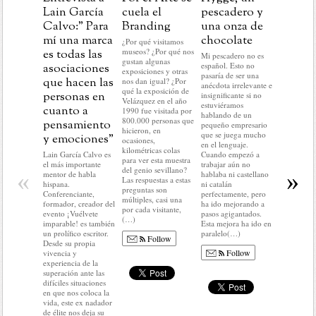
Lain García
cuela el
pescadero y
Navida
Calvo:” Para
Branding
una onza de
aprend
mí una marca
chocolate
para la
¿Por qué visitamos
museos? ¿Por qué nos
es todas las
marcas
Mi pescadero no es
gustan algunas
español. Esto no
asociaciones
En este pr
exposiciones y otras
pasaría de ser una
del año no
que hacen las
nos dan igual? ¿Por
anécdota irrelevante e
hacer nada 
qué la exposición de
personas en
insignificante si no
lo que me 
Velázquez en el año
estuviéramos
cuanto a
hacer: rela
1990 fue visitada por
hablando de un
historias c
800.000 personas que
pensamiento
pequeño empresario
mundo del
hicieron, en
que se juega mucho
y emociones”
No voy a r
ocasiones,
en el lenguaje.
nada del a
kilométricas colas
Lain García Calvo es
Cuando empezó a
ni a predec
para ver esta muestra
el más importante
trabajar aún no
sobre el q
del genio sevillano?
«
»
mentor de habla
hablaba ni castellano
llegar. En d
Las respuestas a estas
hispana.
ni catalán
no voy a c
preguntas son
Conferenciante,
perfectamente, pero
ni condici
múltiples, casi una
formador, creador del
ha ido mejorando a
colocar(…
por cada visitante,
evento ¡Vuélvete
pasos agigantados.
(…)
imparable! es también
Esta mejora ha ido en
Fo
un prolífico escritor.
paralelo(…)
Follow
Desde su propia
Follow
vivencia y
experiencia de la
superación ante las
difíciles situaciones
en que nos coloca la
vida, este ex nadador
de élite nos deja su