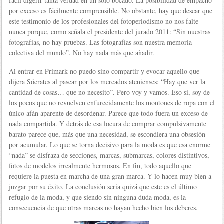
fácil digerir tanta verdad en un solo bocado. La posibilidad de empacho
por exceso es fácilmente comprensible. No obstante, hay que desear que
este testimonio de los profesionales del fotoperiodismo no nos falte
nunca porque, como señala el presidente del jurado 2011: “Sin nuestras
fotografías, no hay pruebas. Las fotografías son nuestra memoria
colectiva del mundo”. No hay nada más que añadir.
Al entrar en Primark no puedo sino compartir y evocar aquello que
dijera Sócrates al pasear por los mercados atenienses: “Hay que ver la
cantidad de cosas… que no necesito”. Pero voy y vamos. Eso sí, soy de
los pocos que no revuelven enfurecidamente los montones de ropa con el
único afán aparente de desordenar. Parece que todo fuera un exceso de
nada compartida. Y detrás de esa locura de comprar compulsivamente
barato parece que, más que una necesidad, se escondiera una obsesión
por acumular. Lo que se torna decisivo para la moda es que esa enorme
“nada” se disfraza de secciones, marcas, submarcas, colores distintivos,
fotos de modelos irrealmente hermosos. En fin, todo aquello que
requiere la puesta en marcha de una gran marca. Y lo hacen muy bien a
juzgar por su éxito. La conclusión sería quizá que este es el último
refugio de la moda, y que siendo sin ninguna duda moda, es la
consecuencia de que otras marcas no hayan hecho bien los deberes.