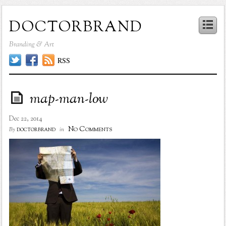
doctorbrand
Branding & Art
RSS
map-man-low
Dec 22, 2014
No Comments
doctorbrand
By
in