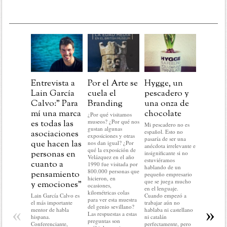
Entrevista a
Por el Arte se
Hygge, un
Post
Lain García
cuela el
pescadero y
Navida
Calvo:” Para
Branding
una onza de
aprend
mí una marca
chocolate
para la
¿Por qué visitamos
museos? ¿Por qué nos
es todas las
marcas
Mi pescadero no es
gustan algunas
español. Esto no
asociaciones
En este pr
exposiciones y otras
pasaría de ser una
del año no
que hacen las
nos dan igual? ¿Por
anécdota irrelevante e
hacer nada 
qué la exposición de
personas en
insignificante si no
lo que me 
Velázquez en el año
estuviéramos
cuanto a
hacer: rela
1990 fue visitada por
hablando de un
historias c
800.000 personas que
pensamiento
pequeño empresario
mundo del
hicieron, en
que se juega mucho
y emociones”
No voy a r
ocasiones,
en el lenguaje.
nada del a
kilométricas colas
Lain García Calvo es
Cuando empezó a
ni a predec
para ver esta muestra
el más importante
trabajar aún no
sobre el q
del genio sevillano?
«
»
mentor de habla
hablaba ni castellano
llegar. En d
Las respuestas a estas
hispana.
ni catalán
no voy a c
preguntas son
Conferenciante,
perfectamente, pero
ni condici