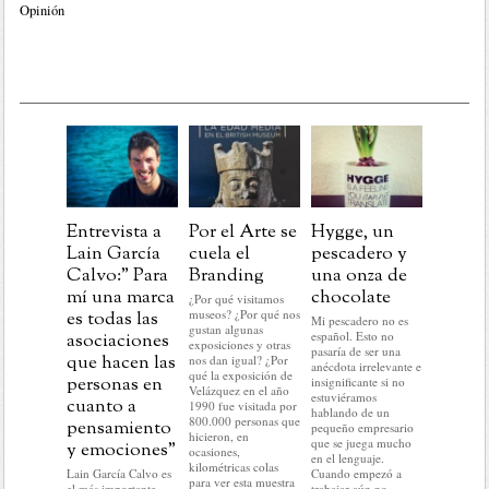
Opinión
Entrevista a
Por el Arte se
Hygge, un
Post
Lain García
cuela el
pescadero y
Navida
Calvo:” Para
Branding
una onza de
aprend
mí una marca
chocolate
para la
¿Por qué visitamos
museos? ¿Por qué nos
es todas las
marcas
Mi pescadero no es
gustan algunas
español. Esto no
asociaciones
En este pr
exposiciones y otras
pasaría de ser una
del año no
que hacen las
nos dan igual? ¿Por
anécdota irrelevante e
hacer nada 
qué la exposición de
personas en
insignificante si no
lo que me 
Velázquez en el año
estuviéramos
cuanto a
hacer: rela
1990 fue visitada por
hablando de un
historias c
800.000 personas que
pensamiento
pequeño empresario
mundo del
hicieron, en
que se juega mucho
y emociones”
No voy a r
ocasiones,
en el lenguaje.
nada del a
kilométricas colas
Lain García Calvo es
Cuando empezó a
ni a predec
para ver esta muestra
el más importante
trabajar aún no