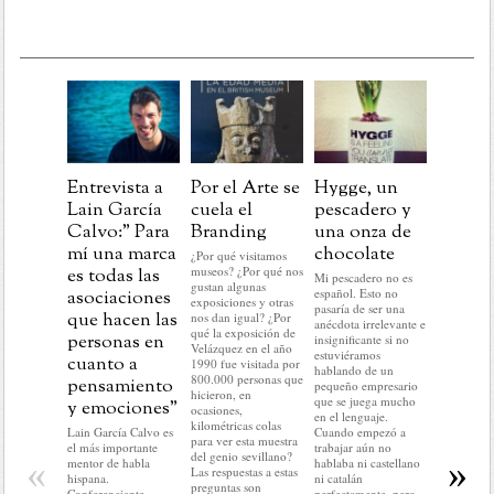
Entrevista a
Por el Arte se
Hygge, un
Post
Lain García
cuela el
pescadero y
Navida
Calvo:” Para
Branding
una onza de
aprend
mí una marca
chocolate
para la
¿Por qué visitamos
museos? ¿Por qué nos
es todas las
marcas
Mi pescadero no es
gustan algunas
español. Esto no
asociaciones
En este pr
exposiciones y otras
pasaría de ser una
del año no
que hacen las
nos dan igual? ¿Por
anécdota irrelevante e
hacer nada 
qué la exposición de
personas en
insignificante si no
lo que me 
Velázquez en el año
estuviéramos
cuanto a
hacer: rela
1990 fue visitada por
hablando de un
historias c
800.000 personas que
pensamiento
pequeño empresario
mundo del
hicieron, en
que se juega mucho
y emociones”
No voy a r
ocasiones,
en el lenguaje.
nada del a
kilométricas colas
Lain García Calvo es
Cuando empezó a
ni a predec
para ver esta muestra
el más importante
trabajar aún no
sobre el q
del genio sevillano?
«
»
mentor de habla
hablaba ni castellano
llegar. En d
Las respuestas a estas
hispana.
ni catalán
no voy a c
preguntas son
Conferenciante,
perfectamente, pero