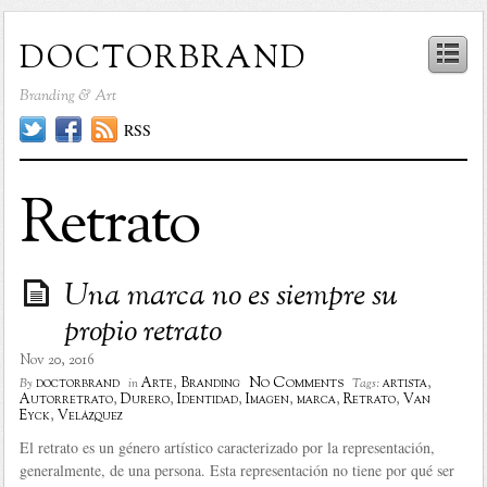
doctorbrand
Branding & Art
RSS
Retrato
Una marca no es siempre su
propio retrato
Nov 20, 2016
No Comments
doctorbrand
Arte
,
Branding
artista
,
By
in
Tags:
Autorretrato
,
Durero
,
Identidad
,
Imagen
,
marca
,
Retrato
,
Van
Eyck
,
Velázquez
El retrato es un género artístico caracterizado por la representación,
generalmente, de una persona. Esta representación no tiene por qué ser