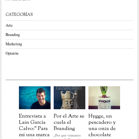
CATEGORÍAS
Arte
Branding
Marketing
Opinión
Entrevista a
Por el Arte se
Hygge, un
Post
Lain García
cuela el
pescadero y
Navida
Calvo:” Para
Branding
una onza de
aprend
mí una marca
chocolate
para la
¿Por qué visitamos