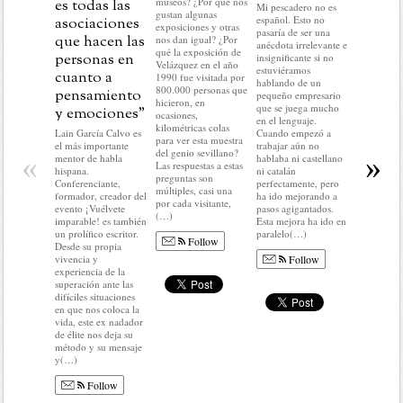
museos? ¿Por qué nos
es todas las
marcas
Mi pescadero no es
gustan algunas
español. Esto no
asociaciones
En este pr
exposiciones y otras
pasaría de ser una
del año no
que hacen las
nos dan igual? ¿Por
anécdota irrelevante e
hacer nada 
qué la exposición de
personas en
insignificante si no
lo que me 
Velázquez en el año
estuviéramos
cuanto a
hacer: rela
1990 fue visitada por
hablando de un
historias c
800.000 personas que
pensamiento
pequeño empresario
mundo del
hicieron, en
que se juega mucho
y emociones”
No voy a r
ocasiones,
en el lenguaje.
nada del a
kilométricas colas
Lain García Calvo es
Cuando empezó a
ni a predec
para ver esta muestra
el más importante
trabajar aún no
sobre el q
del genio sevillano?
«
»
mentor de habla
hablaba ni castellano
llegar. En d
Las respuestas a estas
hispana.
ni catalán
no voy a c
preguntas son
Conferenciante,
perfectamente, pero
ni condici
múltiples, casi una
formador, creador del
ha ido mejorando a
colocar(…
por cada visitante,
evento ¡Vuélvete
pasos agigantados.
(…)
imparable! es también
Esta mejora ha ido en
Fo
un prolífico escritor.
paralelo(…)
Follow
Desde su propia
Follow
vivencia y
experiencia de la
superación ante las
difíciles situaciones
en que nos coloca la
vida, este ex nadador
de élite nos deja su
método y su mensaje
y(…)
Follow