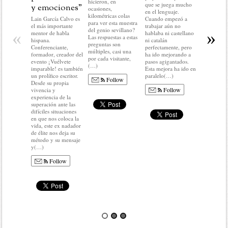
mundo del
hicieron, en
que se juega mucho
y emociones”
No voy a r
ocasiones,
en el lenguaje.
nada del a
kilométricas colas
Lain García Calvo es
Cuando empezó a
ni a predec
para ver esta muestra
el más importante
trabajar aún no
sobre el q
del genio sevillano?
«
»
mentor de habla
hablaba ni castellano
llegar. En d
Las respuestas a estas
hispana.
ni catalán
no voy a c
preguntas son
Conferenciante,
perfectamente, pero
ni condici
múltiples, casi una
formador, creador del
ha ido mejorando a
colocar(…
por cada visitante,
evento ¡Vuélvete
pasos agigantados.
(…)
imparable! es también
Esta mejora ha ido en
Fo
un prolífico escritor.
paralelo(…)
Follow
Desde su propia
Follow
vivencia y
experiencia de la
superación ante las
difíciles situaciones
en que nos coloca la
vida, este ex nadador
de élite nos deja su
método y su mensaje
y(…)
Follow