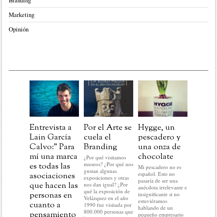
Branding
Marketing
Opinión
Entrevista a
Por el Arte se
Hygge, un
Post
Lain García
cuela el
pescadero y
Navida
Calvo:” Para
Branding
una onza de
aprend
mí una marca
chocolate
para la
¿Por qué visitamos
museos? ¿Por qué nos
es todas las
marcas
Mi pescadero no es
gustan algunas
español. Esto no
asociaciones
En este pr
exposiciones y otras
pasaría de ser una
del año no
que hacen las
nos dan igual? ¿Por
anécdota irrelevante e
hacer nada 
qué la exposición de
personas en
insignificante si no
lo que me 
Velázquez en el año
estuviéramos
cuanto a
hacer: rela
1990 fue visitada por
hablando de un
historias c
800.000 personas que
pensamiento
pequeño empresario