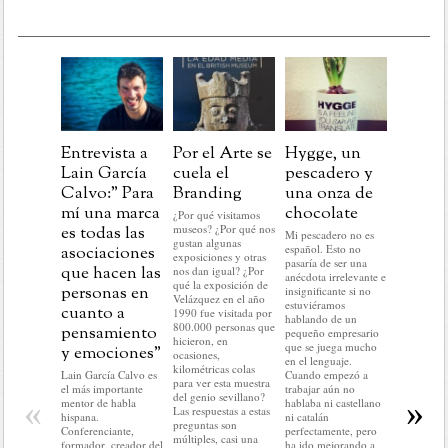
Entrevista a
Por el Arte se
Hygge, un
Post
Lain García
cuela el
pescadero y
Navida
Calvo:” Para
Branding
una onza de
aprend
mí una marca
chocolate
para la
¿Por qué visitamos
museos? ¿Por qué nos
es todas las
marcas
Mi pescadero no es
gustan algunas
español. Esto no
asociaciones
En este pr
exposiciones y otras
pasaría de ser una
del año no
que hacen las
nos dan igual? ¿Por
anécdota irrelevante e
hacer nada 
qué la exposición de
personas en
insignificante si no
lo que me 
Velázquez en el año
estuviéramos
cuanto a
hacer: rela
1990 fue visitada por
hablando de un
historias c
800.000 personas que
pensamiento
pequeño empresario
mundo del
hicieron, en
que se juega mucho
y emociones”
No voy a r
ocasiones,
en el lenguaje.
nada del a
kilométricas colas
Lain García Calvo es
Cuando empezó a
ni a predec
para ver esta muestra
el más importante
trabajar aún no
sobre el q
del genio sevillano?
«
»
mentor de habla
hablaba ni castellano
llegar. En d
Las respuestas a estas
hispana.
ni catalán
no voy a c
preguntas son
Conferenciante,
perfectamente, pero
ni condici
múltiples, casi una
formador, creador del
ha ido mejorando a