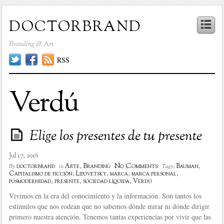
doctorbrand
Branding & Art
RSS
Verdú
Elige los presentes de tu presente
Jul 17, 2016
No Comments
doctorbrand
Arte
,
Branding
Bauman
,
By
in
Tags:
Capitalismo de ficción
,
Lipovetsky
,
marca
,
marca personal
,
posmodernidad
,
presente
,
sociedad líquida
,
Verdú
Vivimos en la era del conocimiento y la información. Son tantos los
estímulos que nos rodean que no sabemos dónde mirar ni dónde dirigir
primero nuestra atención. Tenemos tantas experiencias por vivir que las