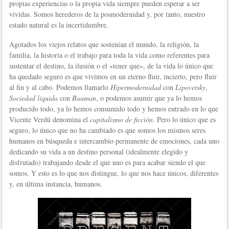
propias experiencias o la propia vida siempre pueden esperar a ser
vividas. Somos herederos de la posmodernidad y, por tanto, nuestro
estado natural es la incertidumbre.
Agotados los viejos relatos que sostenían el mundo, la religión, la
familia, la historia o el trabajo para toda la vida como referentes para
sustentar el destino, la ilusión o el «tener que», de la vida lo único que
ha quedado seguro es que vivimos en un eterno fluir, incierto, pero fluir
al fin y al cabo. Podemos llamarlo
Hipermodernidad
con
Lipovetsky
,
Sociedad líquida
con
Bauman
, o podemos asumir que ya lo hemos
producido todo, ya lo hemos consumido todo y hemos entrado en lo que
Vicente Verdú denomina el
capitalismo de ficción
. Pero lo único que es
seguro, lo único que no ha cambiado es que somos los mismos seres
humanos en búsqueda e intercambio permanente de emociones, cada uno
dedicando su vida a un destino personal (idealmente elegido y
disfrutado) trabajando desde el que uno es para acabar siendo el que
somos. Y esto es lo que nos distingue, lo que nos hace únicos, diferentes
y, en última instancia, humanos.