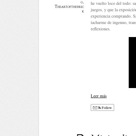
g
,
he vuelto loco del todo: s
Theartofthebric
juegos, y que la exposició
k
experiencia comprando. Sa
tacharme de ingenuo, tran
reflexiones.
Leer más
Follow