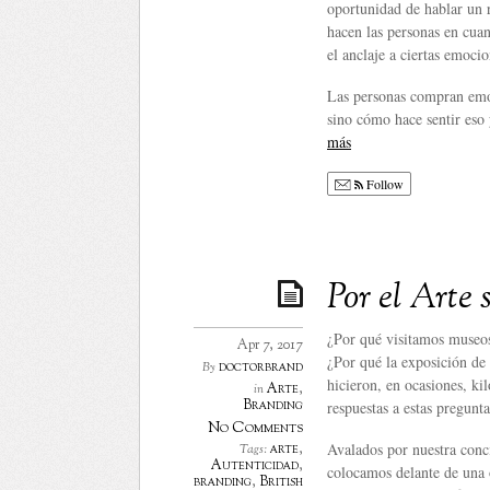
oportunidad de hablar un r
hacen las personas en cuan
el anclaje a ciertas emocio
Las personas compran emoc
sino cómo hace sentir eso 
más
Follow
Por el Arte 
¿Por qué visitamos museos
Apr 7, 2017
¿Por qué la exposición de
doctorbrand
By
hicieron, en ocasiones, ki
Arte
,
in
Branding
respuestas a estas pregunta
No Comments
Avalados por nuestra conci
arte
,
Tags:
Autenticidad
,
colocamos delante de una
branding
,
British