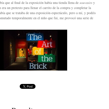
abía que al final de la exposición había una tienda llena de
souvenirs
y
n era un pretexto para llenar el carrito de la compra y completar la
bía que se trataba de una exposición-espectáculo, pero a mí, y podéis
smutado temporalmente en el niño que fui, me provocó una serie de