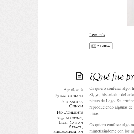
Leer más
Follow
¿Qué fue pr
Os quiero confesar algo: h
Apr 18, 2016
Sí, yo, historiador del ar
doctorbrand
By
piezas de Lego. Su artífice
Branding
,
in
Opinión
reproduciendo algunas de l
No Comments
niños.
branding
,
Tags:
Lego
,
Nathan
Os quiero confesar algo má
Sawaya
,
mimetizándome con los niñ
Personalbrandin