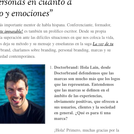
ersonas en cuanto a
o y emociones”
ás importante mentor de habla hispana. Conferenciante, formador,
ete imparable!
es también un prolífico escritor. Desde su propia
a superación ante las difíciles situaciones en que nos coloca la vida,
nos deja su método y su mensaje y enseñanzas en la saga
La voz de tu
rbrand, charlamos sobre branding, personal branding, marcas y su
iedad contemporánea.
Doctorbrand: Hola Lain, desde
Doctorbrand defendemos que las
marcas son mucho más que los logos
que las representan. Entendemos
que las marcas se definen en el
ámbito de las experiencias,
obviamente positivas, que ofrecen a
sus usuarios, clientes y la sociedad
en general. ¿Qué es para ti una
marca?
¡Hola! Primero, muchas gracias por la