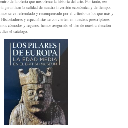
ntro de la oferta que nos ofrece la historia del arte. Por tanto, ese
oria garantizan la calidad de nuestra inversión económica y de tiempo.
timos se ve refrendado y recompensado por el criterio de los que más y
 Historiadores y especialistas se convierten en nuestros prescriptores,
imos cómodos y seguros, hemos asegurado el tiro de nuestra elección
 dice el catálogo.