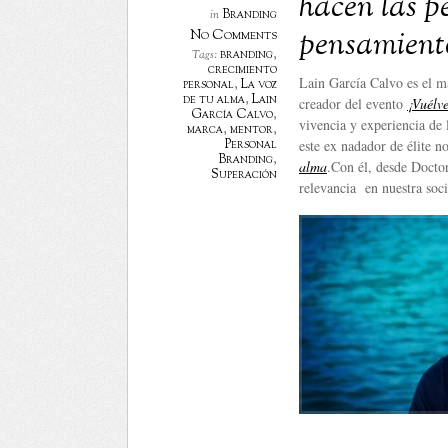
hacen las p
Branding
in
pensamient
No Comments
branding
,
Tags:
crecimiento
Lain García Calvo es el m
personal
,
La voz
de tu alma
,
Lain
creador del evento
¡
Vu
élv
García Calvo
,
vivencia y experiencia de l
marca
,
mentor
,
Personal
este ex nadador de élite 
Branding
,
alma
.Con él, desde Docto
Superación
relevancia en nuestra soc