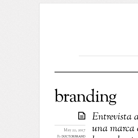
branding
Entrevista 
una marca e
May 22, 2017
doctorbrand
By